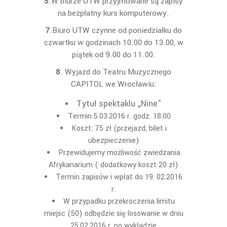
5
.W biurze UTW przyjmowane są zapisy
na bezpłatny kurs komputerowy.
7
.Biuro UTW czynne od poniedziałku do
czwartku w godzinach 10.00 do 13.00, w
piątek od 9.00 do 11.00.
8
. Wyjazd do Teatru Muzycznego
:
CAPITOL we Wrocławiu
Tytuł spektaklu „Nine”
Termin 5.03.2016 r. godz. 18.00
Koszt: 75 zł (przejazd, bilet i
ubezpieczenie)
Przewidujemy możliwość zwiedzania
Afrykanarium ( dodatkowy koszt 20 zł)
Termin zapisów i wpłat do 19. 02.2016
r.
W przypadku przekroczenia limitu
miejsc (50) odbędzie się losowanie w dniu
25.02.2016 r. po wykładzie