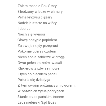
Zbiera manele Rok Stary
Strudzony wlecze w chmury
Pełne kryzysu ciężary
Nadzieje starte na wióry
I dobrze
Niech się wynosi
Głowę posypie popiołem
Za swoje rządy przeprosi
Pokornie uderzy czołem
Niech sobie zabierze w drogę
Dwór pełen błaznów, wasali
Klakierów z izby sejmowej
I tych co plackiem padali.
Poturla się dziadyga
Z tym swoim próżniaczym dworem.
W ostatnich życia podrygach
Stanie przed pańskim tronem
Lecz niebieski Sąd Boży