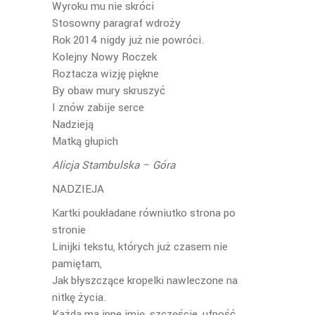
Wyroku mu nie skróci
Stosowny paragraf wdroży
Rok 2014 nigdy już nie powróci.
Kolejny Nowy Roczek
Roztacza wizję piękne
By obaw mury skruszyć
I znów zabije serce
Nadzieją
Matką głupich
Alicja Stambulska – Góra
NADZIEJA
Kartki poukładane równiutko strona po
stronie
Linijki tekstu, których już czasem nie
pamiętam,
Jak błyszczące kropelki nawleczone na
nitkę życia.
Każda ma inne imię, szczęście, ufność,