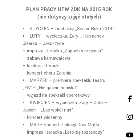
PLAN PRACY UTW ŻDK NA 2015 ROK
(nie dotyczy zajęć stałych)
STYCZEŃ – finał akcji „Senior Roku 2014”
LUTY – wycieczka: Żary _ Harrachov –
Jizerka – Jakuszyce
– impreza literacka „Zapach szczęścia”
– zabawa karnawałowa.
– konkurs literacki
– koncert chóru Żaranie
MARZEC – premiera spektaklu teatru
„ES” – „Nie gaście ogniska”
– wyjazd na spektakl operetkowy
KWIECIEŃ – wycieczka: Żary – Golin –
Jasień – „Las wokół nas”
– koncert wiosenny
MAJ – koncert z okazji Dnia Matki
– impreza literacka „Lato się roztańczy”