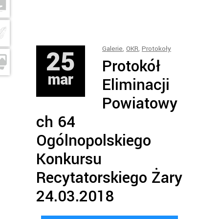
25
Galerie
,
OKR
,
Protokoły
Protokół
mar
Eliminacji
Powiatowy
ch 64
Ogólnopolskiego
Konkursu
Recytatorskiego Żary
24.03.2018