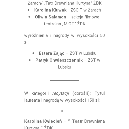
Żarach/ „Tatr Drewniana Kurtyna” ŻDK
Karolina Kluwak
– ZSOiT w Żarach
Oliwia Salamon
– sekcja filmowo-
teatralna „MIOT” ŻDK
wyróżnienia i nagrody w wysokości 50
zł:
Estera Zając
– ZST w Lubsku
Patryk Chwieszczennik
– ZST w
Lubsku
W kategorii
recytacji
(dorośli): Tytuł
laureata i nagrodę w wysokości 150 zł:
Karolina Kwiecień
– ” Teatr Drewniana
Kurtyna ” ŻDK