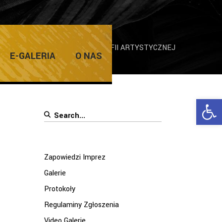
ej XXV KRAJOWEGO SALONU FOTOGRAFII ARTYSTYCZNEJ
E-GALERIA
O NAS
Ope
Search
for:
Zapowiedzi Imprez
Galerie
Protokoły
Regulaminy Zgłoszenia
Video Galerie