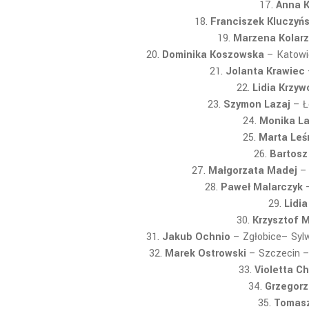
Anna K
Franciszek Kluczyńs
Marzena Kolarz
Dominika Koszowska
– Katowi
Jolanta Krawiec
Lidia Krzyw
Szymon Lazaj
– Ł
Monika L
Marta Leś
Bartosz
Małgorzata Madej
– 
Paweł Malarczyk
–
Lidia
Krzysztof 
Jakub Ochnio
– Zgłobice
– Sylw
Marek Ostrowski
– Szczecin
–
Violetta C
Grzegorz
Tomasz