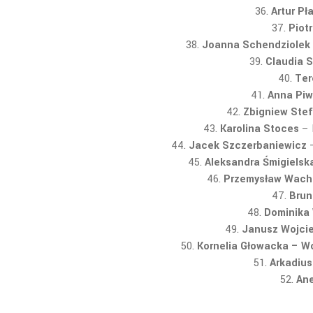
Artur Pł
Piotr
Joanna Schendziolek
Claudia 
Ter
Anna Piw
Zbigniew Ste
Karolina Stoces
– 
Jacek Szczerbaniewicz
–
Aleksandra Śmigielsk
Przemysław Wach
Brun
Dominika 
Janusz Wojci
Kornelia Głowacka – W
Arkadius
Ane