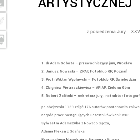
ARTYSTYCZNEJ
z posiedzenia Jury XXV 
1. dr Adam Sobota – przewodniczący jury, Wrocław
2. Janusz Nowacki – ZPAF, Fotoklub RP, Poznań
3. Piotr Wiktor Węcławski – Fotoklub RP, Świebodzin
4. Zbigniew Pietraszkiewicz – AFIAP, Zielona Góra
5. Robert Zaliński – sekretarz jury, instruktor fotograf
po obejrzeniu 1189 zdjęć 176 autorów postanowiło zakwa
nagród prace następujących uczestników konkursu:
Sylwestra Adamczyka
z Nowego Sącza,
Adama Fleksa
z Gdańska,
Przemysława Niepokoja – Hepnara
z Krosna,