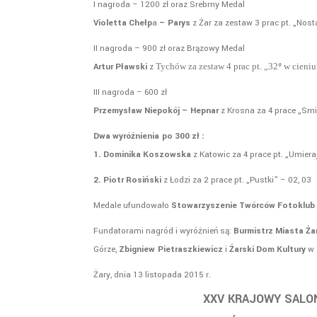
I nagroda – 1200 zł oraz Srebrny Medal
Violetta Chełp
a
– Parys
z Żar za zestaw 3 prac pt. „Nosta
II nagroda – 900 zł oraz Brązowy Medal
Artur Pławski
z
Tychów za zestaw 4 prac pt. „32
º
w cieniu
III nagroda – 600 zł
Przemysław Niepokój
– Hepnar
z Krosna za 4 prace „Smi
Dwa wyróżnienia
po 300 zł :
1. Dominika Koszowska
z Katowic za 4 prace pt. „Umier
2. Piotr Rosiński
z Łodzi za 2 prace pt. „Pustki” – 02, 03
Medale ufundowało
Stowarzyszenie Twórców Fotoklub 
Fundatorami nagród i wyróżnień są:
Burmistrz Miasta Ża
Górze,
Zbigniew
Pietraszkiewicz
i
Żarski Dom Kultury
w
Żary, dnia 13 listopada 2015 r.
XXV KRAJOWY SALON