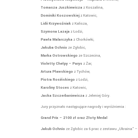
Tomasza Juszkiewicza
z Koszalina,
Dominiki Koszowskiej
z Katowic,
Lidii Krzywoźniak
z Kalisza,
Szymona Lazaja
z Łodzi,
Pawła Malarczyka
z Chorkówki,
Jakuba Ochnio
ze Zgłobic,
Marka Ostrowskiego
ze Szczecina,
Violetty Chełpy – Parys
z Żar,
Artura Pławskiego
z Tychów,
Piotra Rosińskiego
z Łodzi,
Karoliny Stoces
z Katowic,
Jacka Szczerbaniewicza
z Jeleniej Góry.
Jury przyznało następujące nagrody i wyróżnienia :
Grand Prix
– 2100 zł oraz Złoty Medal
Jakub Ochnio
ze Zgłobic za 6 prac z zestawu „Ukraina” – 