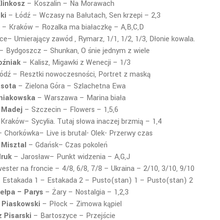
linkosz
– Koszalin
– Na Morawach
ki
– Łódź
– Wczasy na Bałutach, Sen krzepi – 2,3
– Kraków
– Rozalka ma białaczkę – A,B,C,D
ce
– Umierający zawód , Rymarz, 1/1, 1/2, 1/3, Dłonie kowala.
– Bydgoszcz –
Shunkan, O śnie jednym z wiele
oźniak
– Kalisz,
Migawki z Wenecji – 1/3
ódź –
Resztki nowoczesności, Portret z maską
asota
– Zielona Góra –
Szlachetna Ewa
niakowska
– Warszawa
– Marina biała
 Madej
– Szczecin –
Flowers – 1,5,6
Kraków
– Sycylia. Tutaj słowa inaczej brzmią – 1,4
 Chorkówka
– Live is brutal- Olek- Przerwy czas
 Misztal
– Gdańsk
– Czas pokoleń
Mruk
– Jarosław
– Punkt widzenia – A,G,J
ester na froncie – 4/8, 6/8, 7/8 – Ukraina – 2/10, 3/10, 9/10
 Estakada 1 – Estakada 2 – Pusto(stan) 1 – Pusto(stan) 2
hełpa – Parys
– Żary
– Nostalgia – 1,2,3
 Piaskowski
– Płock
– Zimowa kąpiel
 Pisarski
– Bartoszyce
– Przejście