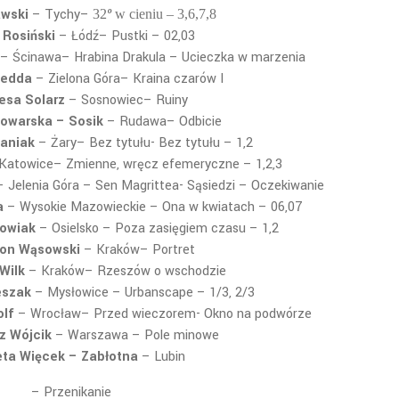
awski
– Tychy
–
32
º
w cieniu – 3,6,7,8
 Rosiński
– Łódź
– Pustki – 02,03
– Ścinawa
– Hrabina Drakula – Ucieczka w marzenia
Sedda
– Zielona Góra
– Kraina czarów I
esa Solarz
– Sosnowiec
– Ruiny
owarska – Sosik
– Rudawa
– Odbicie
faniak
– Żary
– Bez tytułu- Bez tytułu – 1,2
Katowice
– Zmienne, wręcz efemeryczne – 1,2,3
 Jelenia Góra
– Sen Magrittea- Sąsiedzi – Oczekiwanie
a
– Wysokie Mazowieckie
– Ona w kwiatach – 06,07
owiak
– Osielsko
– Poza zasięgiem czasu – 1,2
on Wąsowski
– Kraków
– Portret
Wilk
– Kraków
– Rzeszów o wschodzie
eszak
– Mysłowice
– Urbanscape – 1/3, 2/3
olf
– Wrocław
– Przed wieczorem- Okno na podwórze
z Wójcik
– Warszawa
– Pole minowe
ta Więcek – Zabłotna
– Lubin
– Przenikanie