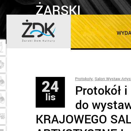
ŻARSKI
DOM
Home
/
Protokoły
WYDA
KULTURY
24
Protokoły
,
Salon Wystaw Arty
Protokół i
lis
do wysta
KRAJOWEGO SAL