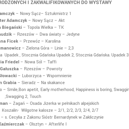
GRODZONYCH I ZAKWALIFIKOWANYCH DO WYSTAWY
amczyk
– Nowy Sącz
– Sztukmistrz 1
ter Adamczyk
– Nowy Sącz
– Akt
 Biegański
– Topola Wielka
– TK
udzik
– Rzeszów
– Dwa światy – Jedyne
na Ficek
– Przewóz
– Karolina
ilmanowicz
– Zielona Góra
– Linie – 2,3
a Upadek , Stocznia Gdańska Upadek 2, Stocznia Gdańska. Upadek 3
ia Friedel
– Nowa Sól
– Taffi
 Gałuszka
– Rzeszów
– Powroty
Głowacki
– Luborzyca
– Wspomnienie
n Grabia
– Sieradz –
Na skakance
no
– Smile,Bon apetit, Early motherhood, Happiness is boring, Swaggi
,Swagging 2, Touch
rman
– Żagań
– Osada Jizerka w pełnikach alpejskich
 Koszalin-
Wilgotne kalosze – 2/1, 2/2, 2/3, 2/4, 2/7
o
– s. Cecylia z Zakonu Sióstr Bernardynek w Zakliczynie
Kaźmierczak
– Olsztyn
– Afterlife I