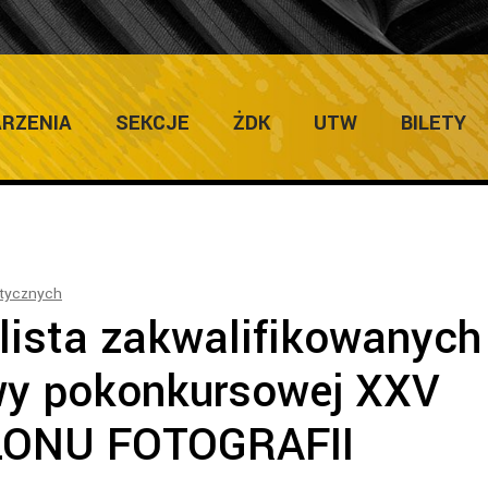
/
Protokół i lista zakwalifikowanych do wystawy pokonkursow
RZENIA
SEKCJE
ŻDK
UTW
BILETY
stycznych
 lista zakwalifikowanych
wy pokonkursowej XXV
ONU FOTOGRAFII