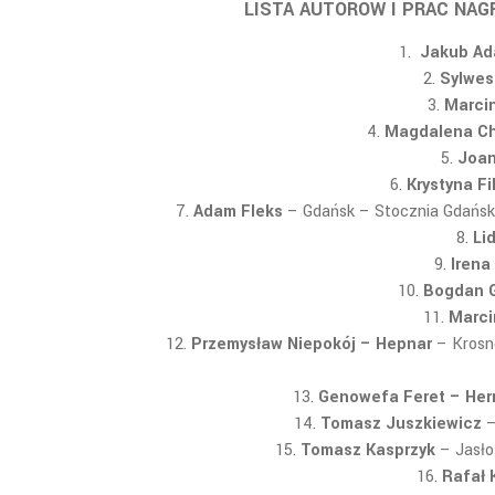
LISTA AUTORÓW I PRAC NA
Jakub Ad
Sylwes
Marcin
Magdalena Ch
Joan
Krystyna F
Adam Fleks
– Gdańsk
– Stocznia Gdańsk
Lid
Irena
Bogdan 
Marci
Przemysław Niepokój – Hepnar
– Kros
Genowefa Feret – He
Tomasz Juszkiewicz
–
Tomasz Kasprzyk
– Jasł
Rafał 