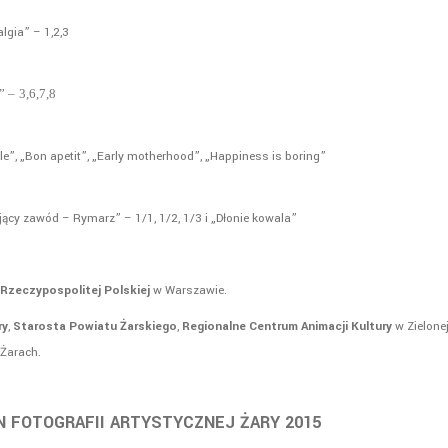
lgia” – 1,2,3
” –
3,6,7,8
le”, „Bon apetit”, „Early motherhood”, „Happiness is boring”
ający zawód – Rymarz” – 1/1, 1/2, 1/3 i „Dłonie kowala”
Rzeczypospolitej Polskiej
w Warszawie.
ry
,
Starosta Powiatu Żarskiego
,
Regionalne Centrum Animacji Kultury
w Zielone
Żarach.
 FOTOGRAFII ARTYSTYCZNEJ ŻARY 2015