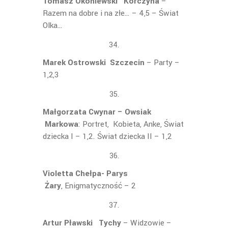
Tomasz Okoniewski Korczyna
–
Razem na dobre i na złe… – 4,5 – Świat
Olka…
Marek Ostrowski Szczecin
– Party –
1,2,3
Małgorzata Cwynar – Owsiak
Markowa
: Portret, Kobieta, Anke, Świat
dziecka I – 1,2. Świat dziecka II – 1,2
Violetta Chełpa- Parys
Żary
, Enigmatyczność – 2
Artur Pławski Tychy
– Widzowie –