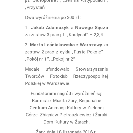
pt. „Autoportret”, „Sen na Antypodach”,
„Przystań”
Dwa wyróżnienia po 300 zł :
1.
Jakub Adamczyk z Nowego Sącza
za zestaw 3 prac pt. „Kardynał” – 2,3,4
2.
Marta Leśniakowska z Warszawy
za
zestaw 2 prac z cyklu „Puste Pokoje” –
„Pokój nr 1”, „Pokój nr 2”
Medale ufundowało Stowarzyszenie
Twórców Fotoklub Rzeczypospolitej
Polskiej w Warszawie.
Fundatorami nagród i wyróżnień są:
Burmistrz Miasta Żary, Regionalne
Centrum Animacji Kultury w Zielonej
Górze, Zbigniew Pietraszkiewicz i Żarski
Dom Kultury w Żarach.
Żary, dnia 18 listopada 2016 r.