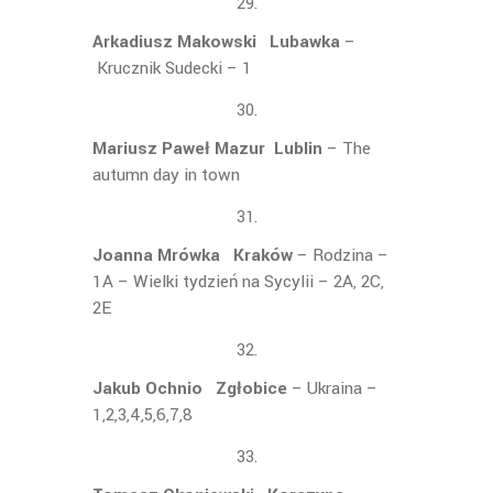
Arkadiusz Makowski Lubawka
–
Krucznik Sudecki – 1
Mariusz Paweł Mazur Lublin
– The
autumn day in town
Joanna Mrówka Kraków
– Rodzina –
1A – Wielki tydzień na Sycylii – 2A, 2C,
2E
Jakub Ochnio Zgłobice
– Ukraina –
1,2,3,4,5,6,7,8