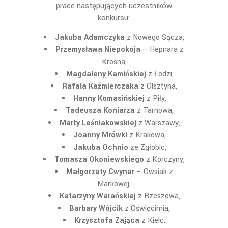
prace następujących uczestników
konkursu:
Jakuba Adamczyka
z Nowego Sącza,
Przemysława Niepokoja
– Hepnara z
Krosna,
Magdaleny Kamińskiej
z Łodzi,
Rafała Kaźmierczaka
z Olsztyna,
Hanny Komasińskiej
z Piły,
Tadeusza Koniarza
z Tarnowa,
Marty Leśniakowskiej
z Warszawy,
Joanny Mrówki
z Krakowa,
Jakuba Ochnio
ze Zgłobic,
Tomasza Okoniewskiego
z Korczyny,
Małgorzaty Cwynar
– Owsiak z
Markowej,
Katarzyny Warańskiej
z Rzeszowa,
Barbary Wójcik
z Oświęcimia,
Krzysztofa Zająca
z Kielc.