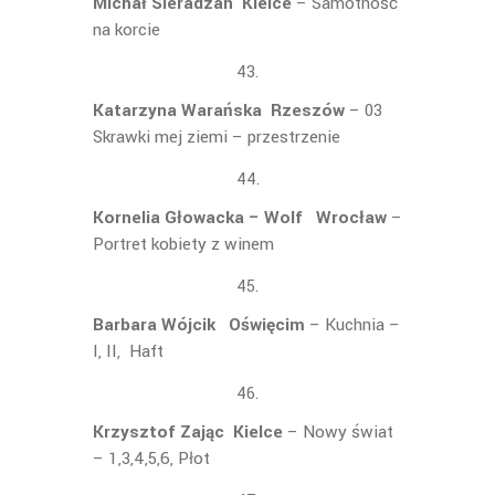
Michał Sieradzan Kielce
– Samotność
na korcie
Katarzyna Warańska Rzeszów
– 03
Skrawki mej ziemi – przestrzenie
Kornelia Głowacka – Wolf Wrocław
–
Portret kobiety z winem
Barbara Wójcik Oświęcim
– Kuchnia –
I, II, Haft
Krzysztof Zając Kielce
– Nowy świat
– 1,3,4,5,6, Płot