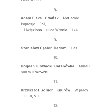
Wadowicach
Adam Fleks Gdańsk
– Mariackie
impresje – 3/3,
– Uwięziona – ulica Wronia – 1/4
Stanisław Gąsior Radom
– Las
Bogdan Głowacki Baranówka
– Mural i
mur w Krakowie
Krzysztof Gołuch Knurów
– W pracy
– II, III, VII