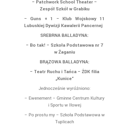
– Pat
chwork School Theater –
Zespół Szkół w Grabiku
– Guns + 1 – Klub Wojskowy 11
Lubuskiej Dywizji Kawalerii Pancernej
SREBRNA BALLADYNA:
– Bo tak! – Szkoła Podstawowa nr 7
w Żaganiu
BRĄZOWA BALLADYNA:
– Teatr Ruchu i Tańca – ŻDK filia
„Kunice”
Jednocześnie wyróżniono:
– Ewenement – Gminne Centrum Kultury
i Sportu w Iłowej
– Po prostu my – Szkoła Podstawowa w
Tuplicach