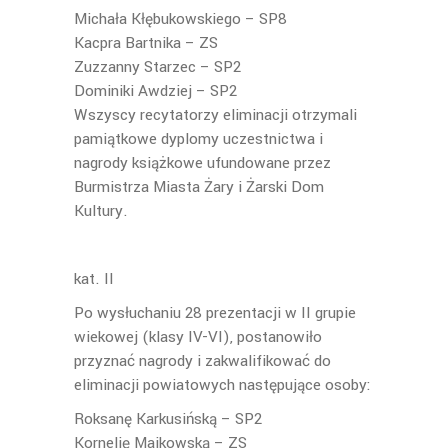
Michała Kłębukowskiego – SP8
Kacpra Bartnika – ZS
Zuzzanny Starzec – SP2
Dominiki Awdziej – SP2
Wszyscy recytatorzy eliminacji otrzymali
pamiątkowe dyplomy uczestnictwa i
nagrody książkowe ufundowane przez
Burmistrza Miasta Żary i Żarski Dom
Kultury.
kat. II
Po wysłuchaniu 28 prezentacji w II grupie
wiekowej (klasy IV-VI), postanowiło
przyznać nagrody i zakwalifikować do
eliminacji powiatowych następujące osoby:
Roksanę Karkusińską – SP2
Kornelię Majkowską – ZS