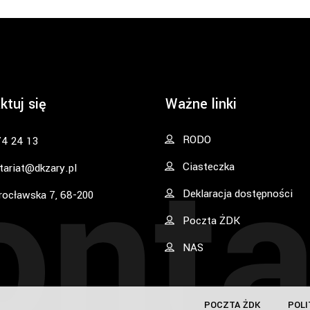
ktuj się
Ważne linki
onta
RODO
74 24 13
Ciasteczka
tariat@dkzary.pl
Deklaracja dostępności
rocławska 7, 68-200
Poczta ŻDK
NAS
POCZTA ŻDK
POLI