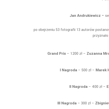
Jan Andrukiewicz –
se
po obejrzeniu 53 fotografii 13 autorów postan
przyznało 
Grand Prix
– 1200 zł –
Zuzanna Mr
I Nagroda
– 500 zł
–
Marek 
II Nagroda
– 400 zł –
E
III Nagroda
– 300 zł –
Zbignie