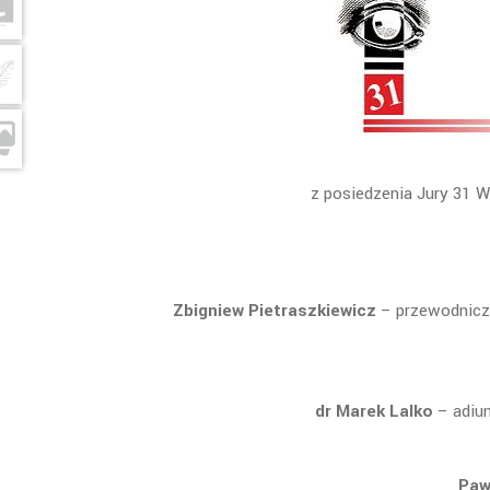
z posiedzenia Jury 31 
Zbigniew Pietraszkiewicz
– przewodniczą
dr Marek Lalko
– adiun
Paw