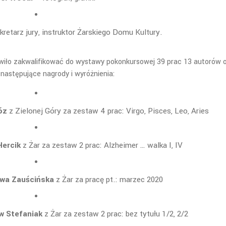
kretarz jury, instruktor Żarskiego Domu Kultury.
owiło zakwalifikować do wystawy pokonkursowej 39 prac 13 autorów 
następujące nagrody i wyróżnienia:
óz
z Zielonej Góry za zestaw 4 prac: Virgo, Pisces, Leo, Aries
Hercik
z Żar za zestaw 2 prac: Alzheimer … walka I, IV
wa Zauścińska
z Żar za pracę pt.: marzec 2020
w Stefaniak
z Żar za zestaw 2 prac: bez tytułu 1/2, 2/2