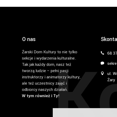
O nas
Skonta
Żarski Dom Kultury to nie tylko
K
68 3
sekcje i wydarzenia kulturalne.
sekre
Tak jak każdy dom, nasz też
tworzą ludzie – pełni pasji
ul. W
instruktorzy i animatorzy kultury,
Żary
ale też uczestnicy zajęć i
odbiorcy naszych działań.
W tym również i Ty!