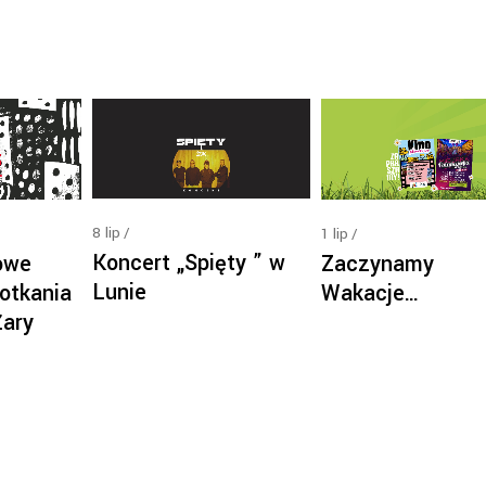
8
lip
1
lip
Koncert „Spięty ” w
owe
Zaczynamy
Lunie
otkania
Wakacje…
Żary