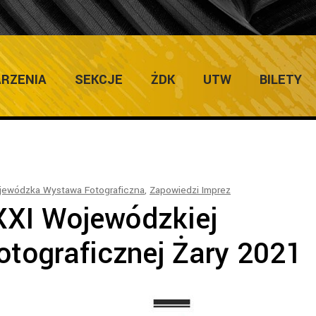
Home
/
Salon Wystaw Artystycznych
/
Protokół XXX
RZENIA
SEKCJE
ŻDK
UTW
BILETY
jewódzka Wystawa Fotograficzna
,
Zapowiedzi Imprez
XXI Wojewódzkiej
tograficznej Żary 2021