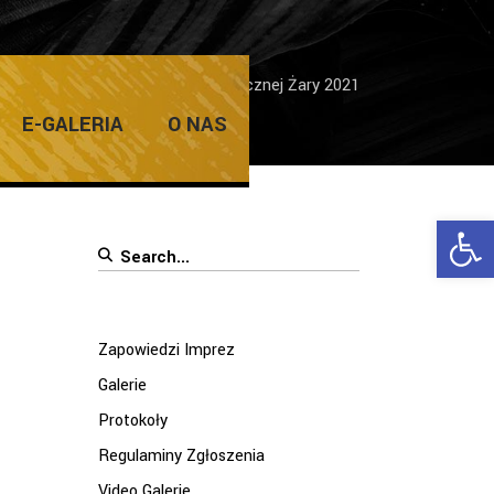
I Wojewódzkiej Wystawy Fotograficznej Żary 2021
E-GALERIA
O NAS
Ope
Search
for:
Zapowiedzi Imprez
Galerie
Protokoły
Regulaminy Zgłoszenia
Video Galerie