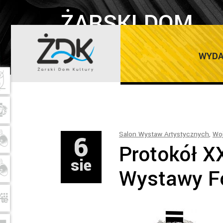
ŻARSKI DOM
KULTURY
WYDA
6
Salon Wystaw Artystycznych
,
Wo
Protokół X
sie
Wystawy Fo