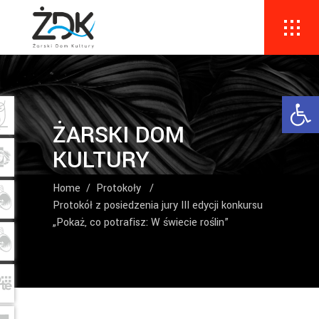
Ope
ŻARSKI DOM
KULTURY
Home
/
Protokoły
/
Protokół z posiedzenia jury III edycji konkursu
„Pokaż, co potrafisz: W świecie roślin”