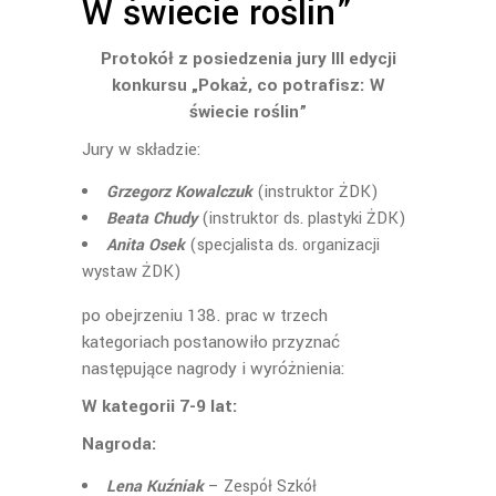
W świecie roślin”
Protokół z posiedzenia jury III edycji
konkursu „Pokaż, co potrafisz: W
świecie roślin”
Jury w składzie:
Grzegorz Kowalczuk
(instruktor ŻDK)
Beata Chudy
(instruktor ds. plastyki ŻDK)
Anita Osek
(specjalista ds. organizacji
wystaw ŻDK)
po obejrzeniu 138. prac w trzech
kategoriach postanowiło przyznać
następujące nagrody i wyróżnienia:
W kategorii 7-9 lat:
Nagroda:
Lena Kuźniak
– Zespół Szkół