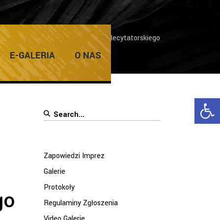
o 64. Ogólnopolskiego Konkursu Recytatorskiego
E-GALERIA
O NAS
Ope
Search
for:
Zapowiedzi Imprez
Galerie
Protokoły
go
Regulaminy Zgłoszenia
Video Galerie