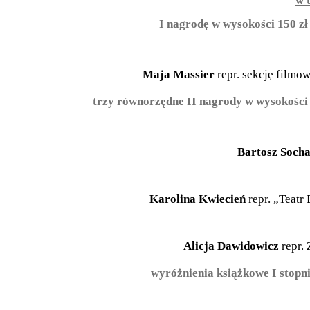
w 
I nagrodę w wysokości 150 z
Maja Massier
repr. sekcję film
trzy równorzędne II nagrody w wysokości
Bartosz Soch
Karolina Kwiecień
repr. „Teatr
Alicja Dawidowicz
repr.
wyróżnienia książkowe I stop