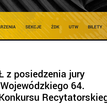
/
Protokoły
/
PROTOKÓŁ z posiedzenia jury Przeglądu Wojewódzkieg
RZENIA
SEKCJE
ŻDK
UTW
BILETY
z posiedzenia jury
 Wojewódzkiego 64.
Konkursu Recytatorskie