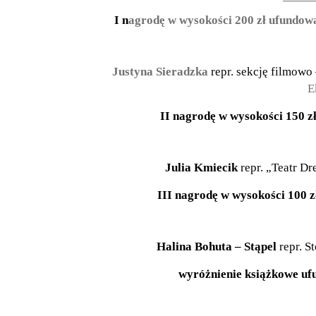
I n
agrodę w wysokości 200 zł ufundow
Justyna Sieradzka
repr. sekcję filmow
E
II n
agrodę w wysokości 150 z
Julia Kmiecik
repr. „Teatr D
III n
agrodę w wysokości 100 
Halina Bohuta – Stąpel
repr. 
wyróżnienie książkowe uf