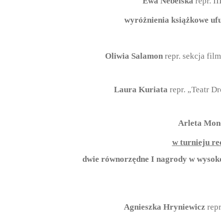
Ewa Nebelska
repr. I
wyróżnienia książkowe uf
Oliwia Salamon
repr. sekcja fil
Laura Kuriata
repr. „Teatr 
Arleta Mo
w turnieju re
dwie równorzędne I nagrody w wysoko
Agnieszka Hryniewicz
rep