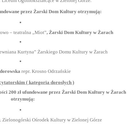
II Liceum Ogólnokształcące w Zielonej Górze.
undowane przez Żarski Dom Kultury otrzymują:
mowo – teatralna „Miot”
, Żarski Dom Kultury w Żarach
Drewniana Kurtyna” Żarskiego Domu Kultury w Żarach
ndorowska
repr. Krosno Odrzańskie
cytatorskim ( kategoria dorosłych )
ści 200 zł ufundowane przez Żarski Dom Kultury w Żarach
otrzymują:
r. Zielonogórski Ośrodek Kultury w Zielonej Górze