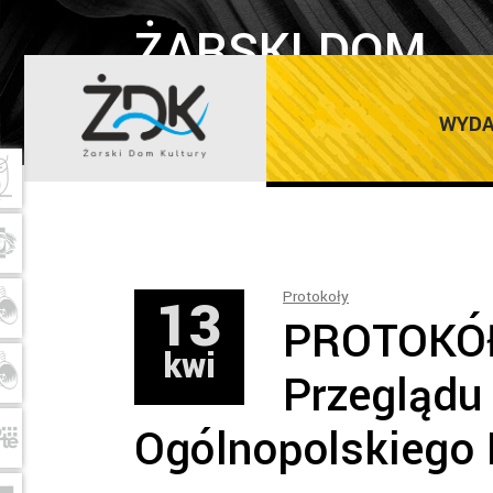
ŻARSKI DOM
Home
KULTURY
WYDA
13
Protokoły
PROTOKÓŁ 
kwi
Przeglądu
Ogólnopolskiego 