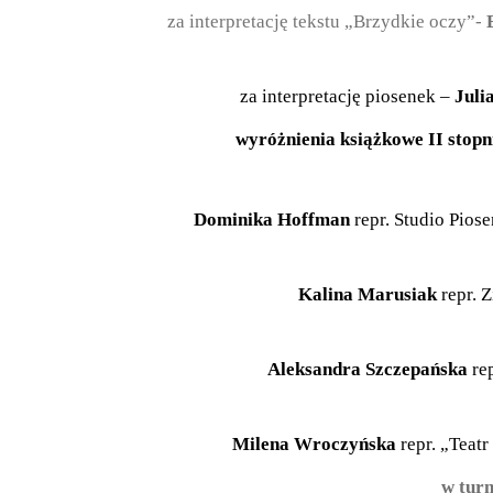
za interpretację tekstu „Brzydkie oczy”-
E
za interpretację piosenek –
Juli
wyróżnienia książkowe II stop
Dominika Hoffman
repr. Studio Pios
Kalina Marusiak
repr. 
Aleksandra Szczepańska
rep
Milena Wroczyńska
repr. „Teat
w turn