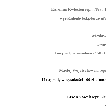
Karolina Kwiecień
repr. „Teatr
wyróżnienie książkowe uf
Wiesła
w tur
I
nagrodę w wysokości 150 z
Maciej Wojciechowski
rep
II
nagrodę w wysokości 100 zł ufun
Erwin Nowak
repr. Zi