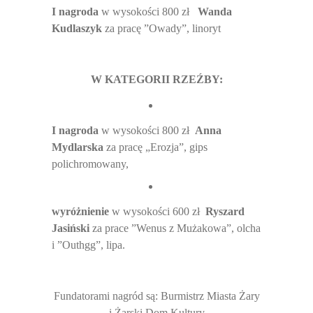
I nagroda
w wysokości 800 zł
Wanda
Kudlaszyk
za prac
ę ”Owady”, linoryt
W KATEGORII RZEŹBY:
I nagroda
w wysokości 800 zł
Anna
Mydlarska
za pracę „Erozja”, gips
polichromowany,
wyróżnienie
w wysokości 600 zł
Ryszard
Jasiński
za prace ”Wenus z Mużakowa”, olcha
i ”Outhgg”, lipa.
Fundatorami nagród są: Burmistrz Miasta Żary
i Żarski Dom Kultury