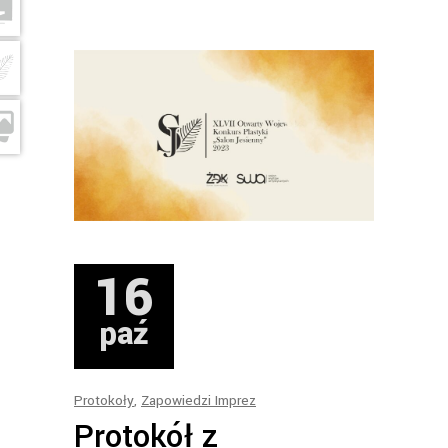
16
paź
Protokoły
,
Zapowiedzi Imprez
Protokół z