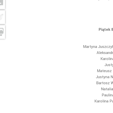
Piątek 
Martyna Juszczy
Aleksandr
Karolin
Just
Mateusz 
Justyna 
Bartosz W
Natali
Paulin
Karolina P