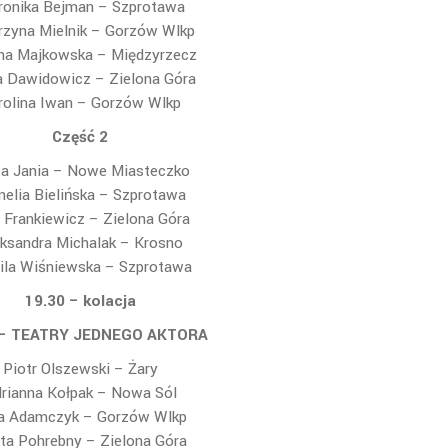
onika Bejman – Szprotawa
rzyna Mielnik – Gorzów Wlkp
ina Majkowska – Międzyrzecz
ja Dawidowicz – Zielona Góra
rolina Iwan – Gorzów Wlkp
Część 2
ta Jania – Nowe Miasteczko
nelia Bielińska – Szprotawa
 Frankiewicz – Zielona Góra
ksandra Michalak – Krosno
la Wiśniewska – Szprotawa
19.30 – kolacja
 – TEATRY JEDNEGO AKTORA
Piotr Olszewski – Żary
rianna Kołpak – Nowa Sól
ia Adamczyk – Gorzów Wlkp
ta Pohrebny – Zielona Góra