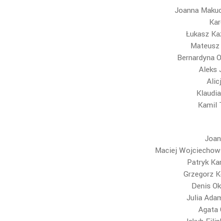
Joanna Makuc
Kar
Łukasz Ka
Mateusz 
Bernardyna O
Aleks 
Alic
Klaudi
Kamil 
Joan
Maciej Wojciechows
Patryk Ka
Grzegorz K
Denis Ok
Julia Ada
Agata 