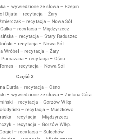
ka – wywiedzione ze słowa – Rzepin
ol Bijata – recytacja – Żary
źmierczak – recytacja – Nowa Sól
Gałka – recytacja – Międzyrzecz
sińska – recytacja – Stary Raduszec
Joński – recytacja – Nowa Sól
ja Wróbel – recytacja – Żary
a Pomazana – recytacja – Ośno
Tomes – recytacja – Nowa Sól
Część 3
na Durda – recytacja – Ośno
ki – wywiedzione ze słowa – Zielona Góra
miński – recytacja – Gorzów Wlkp
ołodyński – recytacja – Muszkowo
raska – recytacja – Międzyrzecz
mczyk – recytacja – Gorzów Wlkp.
Cogiel – recytacja – Sulechów