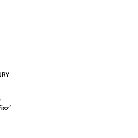
URY
O
fisz’