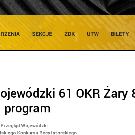
ULTURY
Home
/
Protokoły
/
Przegl
RZENIA
SEKCJE
ŻDK
UTW
BILETY
ojewódzki 61 OKR Żary 
. program
Przegląd Wojewódzki
lskiego Konkursu Recytatorskiego