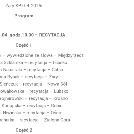
Żary 8-9.04.2016r
Program
8.04 godz.10.00 – RECYTACJA
Część 1
k – wywiedzione ze słowa – Międzyrzecz
a Szklarska – recytacja – Lubsko
a Napierała – recytacja – Gubin
yna Rybak – recytacja – Żary
Sieńczuk – recytacja – Nowa Sól
Nowakowska – recytacja – Lubsko
ojnarowski – recytacja – Krosno
a Konopska – recytacja – Gubin
a Niwińska – recytacja – Ośno
achurka – recytacja – Zielona Góra
Część 2