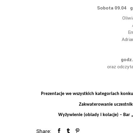
Sobota 09.04
g
Oliw
Em
Adria
godz
oraz odczyta
Prezentacje we wszystkich kategoriach konku
Zakwaterowanie uczestnikó
Wyżywienie (obiady i kolacje) – Bar 
Share: