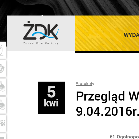
ŻARSKI DOM K
WYDA
5
Protokoły
Przegląd W
kwi
9.04.2016r
61 Ogólnopo