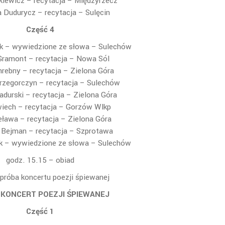
pkiewicz – recytacja – Międzyrzecz
Dudurycz – recytacja – Sulęcin
Część 4
k – wywiedzione ze słowa – Sulechów
Gramont – recytacja – Nowa Sól
rebny – recytacja – Zielona Góra
rzegorczyn – recytacja – Sulechów
durski – recytacja – Zielona Góra
iech – recytacja – Gorzów Wlkp
eława – recytacja – Zielona Góra
 Bejman – recytacja – Szprotawa
k – wywiedzione ze słowa – Sulechów
godz. 15.15 – obiad
próba koncertu poezji śpiewanej
– KONCERT POEZJI ŚPIEWANEJ
Część 1