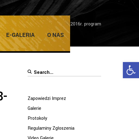
ąd Wojewódzki 61 OKR Żary 8-9.04.2016r. program
E-GALERIA
O NAS
Ope
Search
for:
8-
Zapowiedzi Imprez
Galerie
Protokoły
Regulaminy Zgłoszenia
Video Galerie