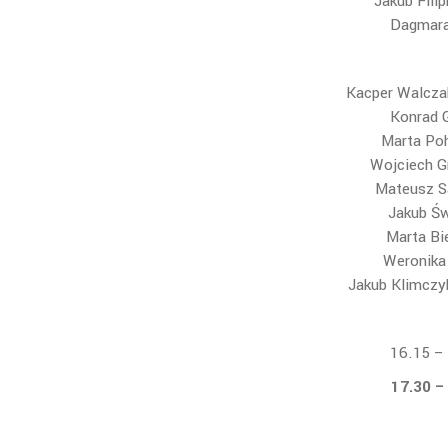
Jakub Fili
Dagmara 
Kacper Walcza
Konrad 
Marta Poh
Wojciech G
Mateusz Sa
Jakub Św
Marta Bi
Weronika
Jakub Klimczy
16.15 – 
17.30 