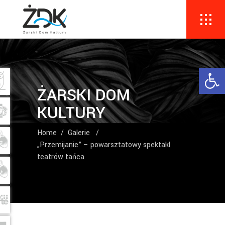
Ope
ŻARSKI DOM
KULTURY
Home
/
Galerie
/
„Przemijanie” – powarsztatowy spektakl
teatrów tańca