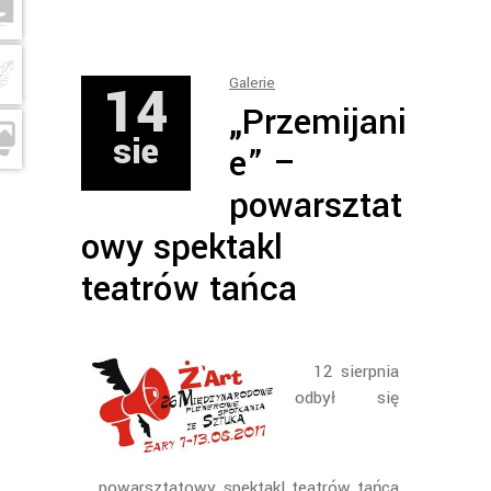
14
Galerie
„Przemijani
sie
e” –
powarsztat
owy spektakl
teatrów tańca
12 sierpnia
odbył się
powarsztatowy spektakl teatrów tańca