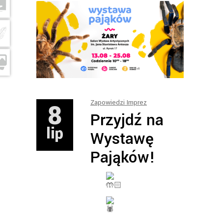
8
Zapowiedzi Imprez
Przyjdź na
lip
Wystawę
Pająków!