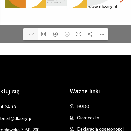
1/12
ktuj się
Ważne linki
RODO
74 24 13
Ciasteczka
tariat@dkzary.pl
Deklaracja dostępności
rocławska 7, 68-200