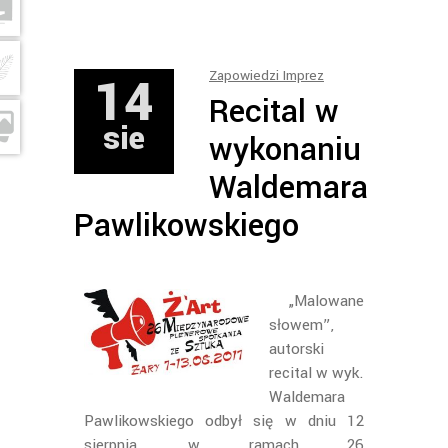
14
Zapowiedzi Imprez
Recital w
sie
wykonaniu
Waldemara
Pawlikowskiego
„Malowane
słowem”,
autorski
recital w wyk.
Waldemara
Pawlikowskiego odbył się w dniu 12
sierpnia, w ramach 26