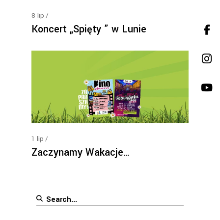
8
lip
Koncert „Spięty ” w Lunie
1
lip
Zaczynamy Wakacje…
Search
for: