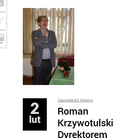
2
Zapowiedzi Imprez
Roman
lut
Krzywotulski
Dyrektorem