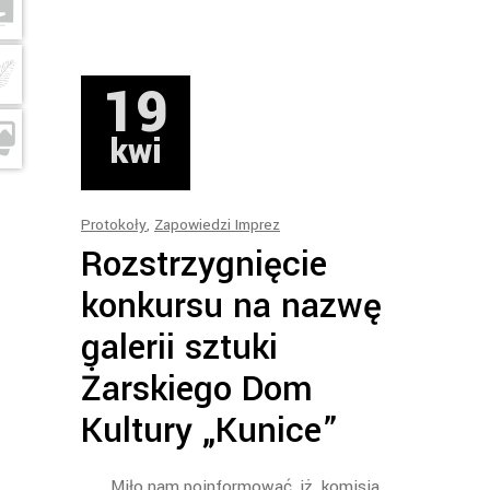
19
kwi
Protokoły
,
Zapowiedzi Imprez
Rozstrzygnięcie
konkursu na nazwę
galerii sztuki
Żarskiego Dom
Kultury „Kunice”
Miło nam poinformować, iż komisja