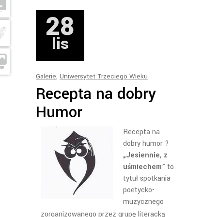
28
lis
Galerie
,
Uniwersytet Trzeciego Wieku
Recepta na dobry
Humor
Recepta na
dobry humor ?
„Jesiennie, z
uśmiechem”
to
tytuł spotkania
poetycko-
muzycznego
zorganizowanego przez grupę literacką