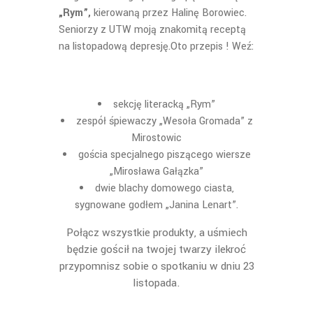
„Rym”,
kierowaną przez Halinę Borowiec.
Seniorzy z UTW moją znakomitą receptą
na listopadową depresję.Oto przepis ! Weź:
sekcję literacką „Rym”
zespół śpiewaczy „Wesoła Gromada” z
Mirostowic
gościa specjalnego piszącego wiersze
„Mirosława Gałązka”
dwie blachy domowego ciasta,
sygnowane godłem „Janina Lenart”.
Połącz wszystkie produkty, a uśmiech
będzie gościł na twojej twarzy ilekroć
przypomnisz sobie o spotkaniu w dniu 23
listopada.