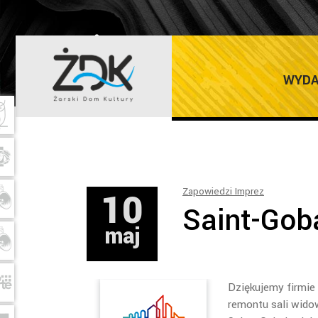
ŻARSKI DOM K
WYDA
10
Zapowiedzi Imprez
Saint-Goba
maj
Dziękujemy firmie
remontu sali wido