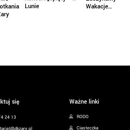
Lunie
otkania
Wakacje…
Żary
ktuj się
Ważne linki
RODO
74 24 13
Ciasteczka
tariat@dkzary.pl