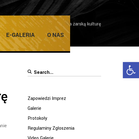
dzi Imprez
/
Saint-Gobain wspiera żarską kulturę
E-GALERIA
O NAS
Ope
Search
for:
rę
Zapowiedzi Imprez
Galerie
Protokoły
anie
Regulaminy Zgłoszenia
Video Galerie