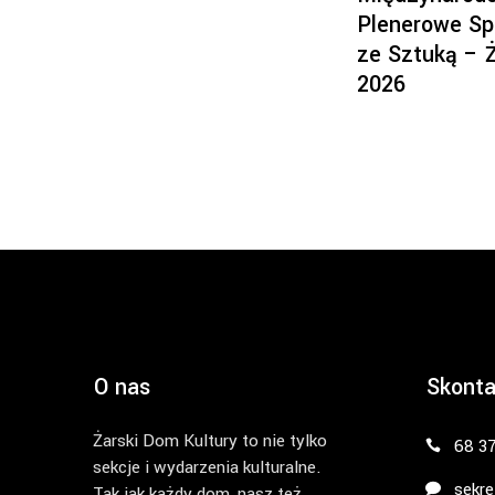
Plenerowe Sp
ze Sztuką – 
2026
O nas
Skonta
Żarski Dom Kultury to nie tylko
68 3
sekcje i wydarzenia kulturalne.
sekre
Tak jak każdy dom, nasz też