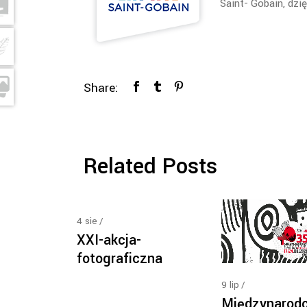
Saint- Gobain, dzi
Share:
Related Posts
4
sie
XXI-akcja-
fotograficzna
9
lip
Międzynarod