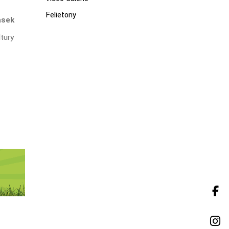
Felietony
asek
tury