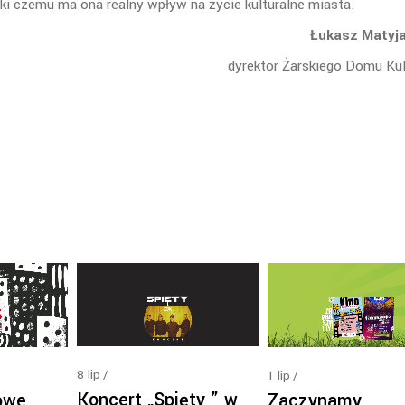
ęki czemu ma ona realny wpływ na życie kulturalne miasta.
Łukasz Matyj
dyrektor Żarskiego Domu Kul
8
lip
1
lip
Koncert „Spięty ” w
owe
Zaczynamy