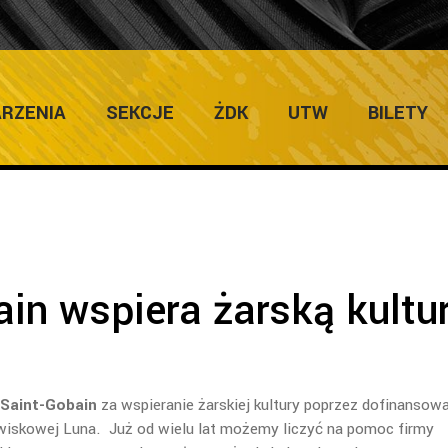
ULTURY
Home
/
Zapowie
RZENIA
SEKCJE
ŻDK
UTW
BILETY
in wspiera żarską kultu
Saint-Gobain
za wspieranie żarskiej kultury poprzez dofinansow
wiskowej Luna. Już od wielu lat możemy liczyć na pomoc firmy