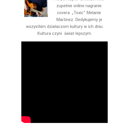
zupełnie online nagranie
covera „Toxic” Melanie
Martinez. Dedykujemy je
wszystkim działaczom kultury w ich dniu.
Kultura czyni świat lepszym.