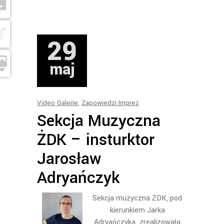
29
maj
Video Galerie
,
Zapowiedzi Imprez
Sekcja Muzyczna
ŻDK – insturktor
Jarosław
Adryańczyk
Sekcja muzyczna ŻDK, pod
kierunkiem Jarka
Adryańczyka zrealizowała