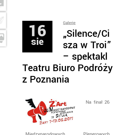
16
Galerie
„Silence/Ci
sie
sza w Troi”
– spektakl
Teatru Biuro Podróży
z Poznania
Na finał 26
Międzynarodowych Plenerowych