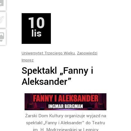
10
lis
Uniwersytet Trzeciego Wieku
,
Zapowiedzi
Imprez
Spektakl „Fanny i
Aleksander”
Żarski Dom Kultury organizuje wyjazd na
spektakl „Fanny i Aleksander” do Teatru
im. H. Modrzejewskiej w Legnicy