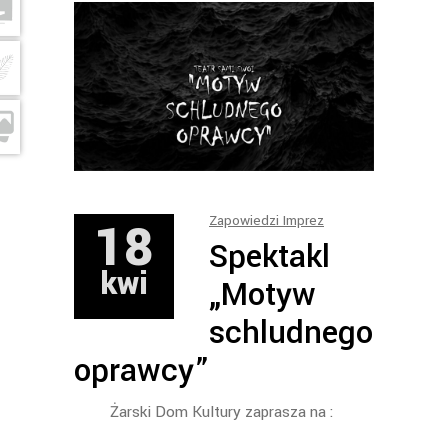
18
Zapowiedzi Imprez
Spektakl
kwi
„Motyw
schludnego
oprawcy”
Żarski Dom Kultury zaprasza na :