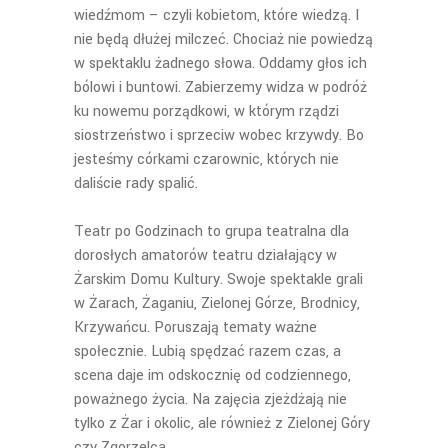
wiedźmom – czyli kobietom, które wiedzą. I
nie będą dłużej milczeć. Chociaż nie powiedzą
w spektaklu żadnego słowa. Oddamy głos ich
bólowi i buntowi. Zabierzemy widza w podróż
ku nowemu porządkowi, w którym rządzi
siostrzeństwo i sprzeciw wobec krzywdy. Bo
jesteśmy córkami czarownic, których nie
daliście rady spalić.
Teatr po Godzinach to grupa teatralna dla
dorosłych amatorów teatru działający w
Żarskim Domu Kultury. Swoje spektakle grali
w Żarach, Żaganiu, Zielonej Górze, Brodnicy,
Krzywańcu. Poruszają tematy ważne
społecznie. Lubią spędzać razem czas, a
scena daje im odskocznię od codziennego,
poważnego życia. Na zajęcia zjeżdżają nie
tylko z Żar i okolic, ale również z Zielonej Góry
czy Zgorzelca.