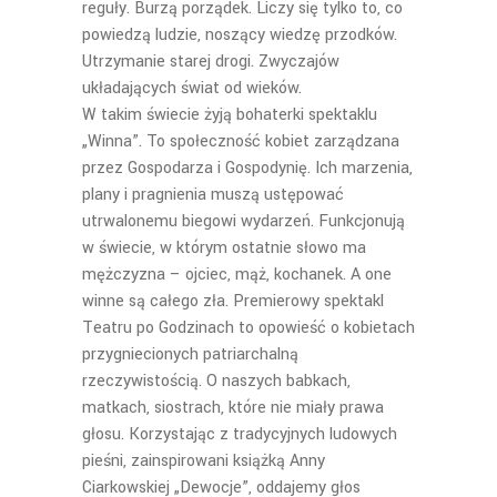
reguły. Burzą porządek. Liczy się tylko to, co
powiedzą ludzie, noszący wiedzę przodków.
Utrzymanie starej drogi. Zwyczajów
układających świat od wieków.
W takim świecie żyją bohaterki spektaklu
„Winna”. To społeczność kobiet zarządzana
przez Gospodarza i Gospodynię. Ich marzenia,
plany i pragnienia muszą ustępować
utrwalonemu biegowi wydarzeń. Funkcjonują
w świecie, w którym ostatnie słowo ma
mężczyzna – ojciec, mąż, kochanek. A one
winne są całego zła. Premierowy spektakl
Teatru po Godzinach to opowieść o kobietach
przygniecionych patriarchalną
rzeczywistością. O naszych babkach,
matkach, siostrach, które nie miały prawa
głosu. Korzystając z tradycyjnych ludowych
pieśni, zainspirowani książką Anny
Ciarkowskiej „Dewocje”, oddajemy głos