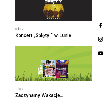
8
lip
Koncert „Spięty ” w Lunie
1
lip
Zaczynamy Wakacje…