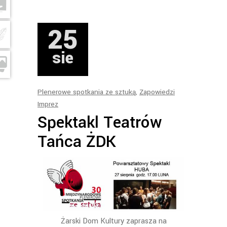
25
sie
Plenerowe spotkania ze sztuką
,
Zapowiedzi
Imprez
Spektakl Teatrów
Tańca ŻDK
Żarski Dom Kultury zaprasza na