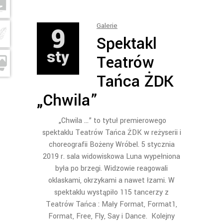
9
Galerie
Spektakl
sty
Teatrów
Tańca ŻDK
„Chwila”
„Chwila …” to tytuł premierowego
spektaklu Teatrów Tańca ŻDK w reżyserii i
choreografii Bożeny Wróbel. 5 stycznia
2019 r. sala widowiskowa Luna wypełniona
była po brzegi. Widzowie reagowali
oklaskami, okrzykami a nawet łzami. W
spektaklu wystąpiło 115 tancerzy z
Teatrów Tańca : Mały Format, Format1,
Format, Free, Fly, Say i Dance. Kolejny