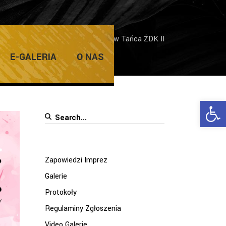
wiedzi Imprez
/
Spektakl Teatrów Tańca ŻDK II
E-GALERIA
O NAS
Ope
Search
for:
Zapowiedzi Imprez
Galerie
Protokoły
Regulaminy Zgłoszenia
Video Galerie