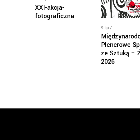
XXI-akcja-
fotograficzna
9
lip
Międzynarod
Plenerowe Sp
ze Sztuką – 
2026