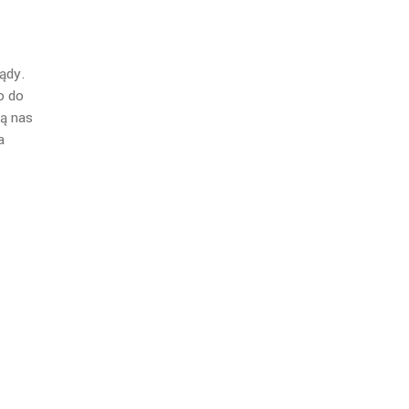
lądy.
o do
zą nas
a