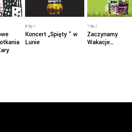
8
lip
1
lip
Koncert „Spięty ” w
owe
Zaczynamy
Lunie
otkania
Wakacje…
Żary