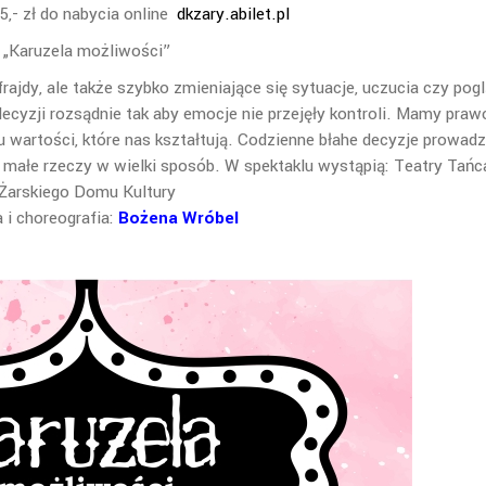
5,- zł do nabycia online
dkzary.abilet.pl
„Karuzela możliwości”
rajdy, ale także szybko zmieniające się sytuacje, uczucia czy pog
yzji rozsądnie tak aby emocje nie przejęły kontroli. Mamy praw
u wartości, które nas kształtują. Codzienne błahe decyzje prowad
ałe rzeczy w wielki sposób. W spektaklu wystąpią: Teatry Tańc
Żarskiego Domu Kultury
a i choreografia:
Bożena Wróbel