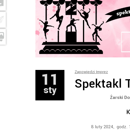
11
Zapowiedzi Imprez
Spektakl 
sty
Żarski D
K
8 luty 2024, godz.