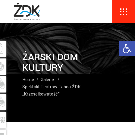
Ope
ŻARSKI DOM
KULTURY
Home
/
Galerie
/
Spektakl Teatrów Tańca ŻDK
„Krzesełkowatość”