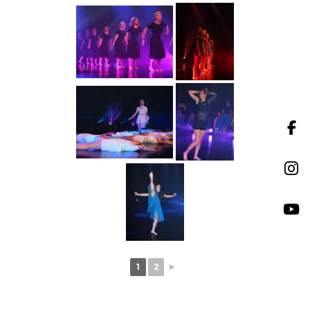
1
2
►