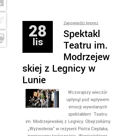
28
Zapowiedzi Imprez
Spektakl
lis
Teatru im.
Modrzejew
skiej z Legnicy w
Lunie
Wczorajszy wieczór
upłynął pod wpływem
emocji wywołanych
spektaklem Teatru
im. Modrzejewskiej z Legnicy. Obejrzeliśmy
„Wyzwolenia” w reżyserii Piotra Cieplaka,