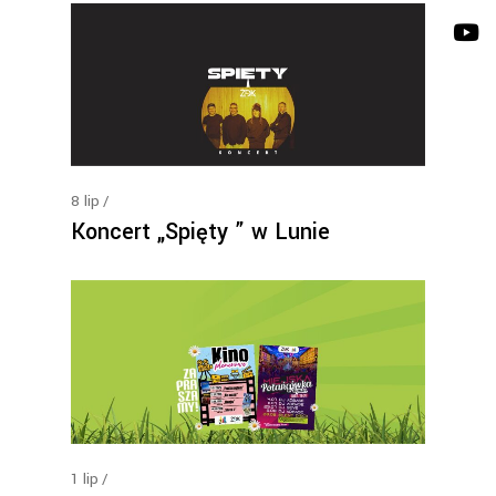
8
lip
Koncert „Spięty ” w Lunie
1
lip