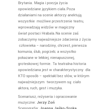
Brytania.
Magia i poezja życia
opowiedziane językiem ciała.Poza
działaniami na scenie aktorzy anektują
wszystkie możliwe przestrzenie teatru,
wprowadzają widzów w magiczny
świat postaci Hrabala.Na scenie zaś
zobaczymy najważniejsze zdarzenia z życia
człowieka – narodziny, chrzest, pierwsza
komunia, ślub, pogrzeb; a wszystko
pokazane w lekkiej, nienapuszonej,
groteskowej formie. Ta teatralna historia
opowiedziana jest w charakterystyczny dla
KTO sposób – spektakl bez słów, w którym
najważniejszym tworzywem są: ciało
aktora, ruch, gest i muzyka.
Scenariusz, reżyseria i opracowanie
muzyczne:
Jerzy Zoń
Scenografia:
Joanna Jaśko-Sroka