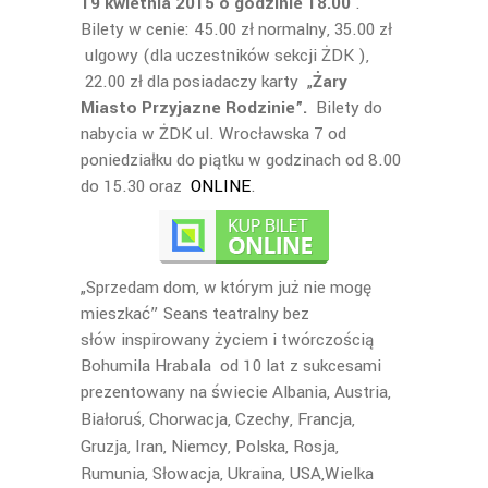
19 kwietnia 2015 o godzinie 18.00
.
Bilety w cenie: 45.00 zł normalny, 35.00 zł
ulgowy (dla uczestników sekcji ŻDK ),
22.00 zł dla posiadaczy karty „
Żary
Miasto Przyjazne Rodzinie”.
Bilety do
nabycia w ŻDK ul. Wrocławska 7 od
poniedziałku do piątku w godzinach od 8.00
do 15.30 oraz
ONLINE
.
„Sprzedam dom, w którym już nie mogę
mieszkać” Seans teatralny bez
słów inspirowany życiem i twórczością
Bohumila Hrabala od 10 lat z sukcesami
prezentowany na świecie
Albania, Austria,
Białoruś, Chorwacja, Czechy,
Francja,
Gruzja, Iran, Niemcy, Polska, Rosja,
Rumunia,
Słowacja, Ukraina, USA,Wielka