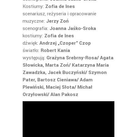
Kostiumy:
Zofia de Ines
scenariusz, reżyseria i opracowanie
muzyczne:
Jerzy Zoń
scenografia:
Joanna Jaśko-Sroka
kostiumy:
Zofia de Ines
dźwięk:
Andrzej „Czoper” Czop
światło:
Robert Kania
występują:
Grażyna Srebrny-Rosa/ Agata
Słowicka, Marta Zoń/ Katarzyna Maria
Zawadzka, Jacek Buczyński/ Szymon
Pater, Bartosz Cieniawa/ Adam
Plewiński, Maciej Słota/ Michał
Orzyłowski/ Alan Pakosz