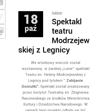
18
Galerie
Spektakl
paź
teatru
Modrzejew
skiej z Legnicy
We wtorkowy wieczór został
wystawiony w żarskiej „Lunie” spektakl
Teatru im. Heleny Modrzejewskiej z
Legnicy pod tytułem ”
Zabijanie
Gomułki”.
Spektakl został zrealizowany
przez Instytut Teatralny im. Zbigniewa
Raszewskiego ze środków Ministerstwa
Kultury i Dziedzictwa Narodowego. W
ramach tego projektu odbyły się też