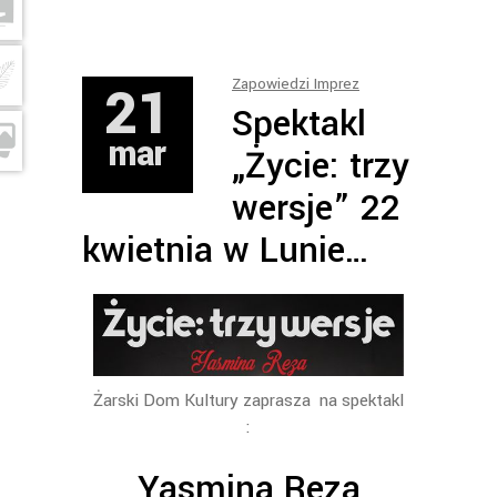
21
Zapowiedzi Imprez
Spektakl
mar
„Życie: trzy
wersje” 22
kwietnia w Lunie…
Żarski Dom Kultury zaprasza na spektakl
:
Yasmina Reza