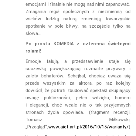
emocjami i finalnie nie mogą nad nimi zapanować.
Zmagania reguł społecznych z niezmienną od
wieków ludzką naturą zmieniają towarzyskie
spotkanie w pole bitwy, na szczęście tylko na
słowa…
Po prostu KOMEDIA z czterema świetnymi
rolami!
Emocje falują, a przedstawienie staje się
soczewką powiększającą rozmaite przywary i
zalety bohaterów. Schejbal, chociaż uważa się
przede wszystkim za aktora, po raz kolejny
dowiódł, że potrafi zbudować spektakl skupiający
uwagę publiczności, pełen wdzięku, humoru
i elegancji, choć wcale nie o tak przyjemnych
stronach życia opowiada. (fragment recenzji,
Tomasz Miłkowski,
„Przegląd”,
www.aict.art.pl/2016/10/15/warianty/
)