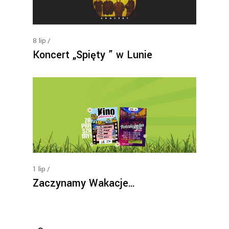
8
lip
Koncert „Spięty ” w Lunie
1
lip
Zaczynamy Wakacje…