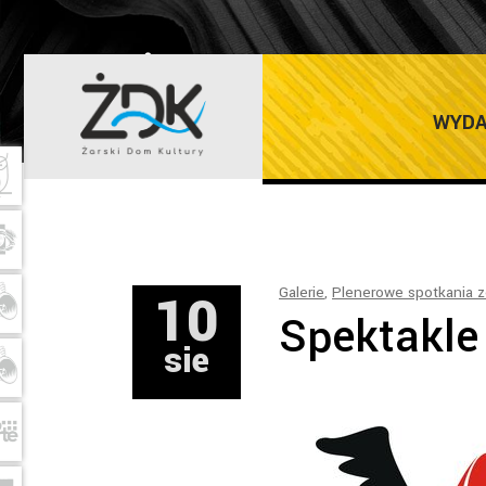
ŻARSKI DOM K
WYDA
10
Galerie
,
Plenerowe spotkania z
Spektakle 
sie