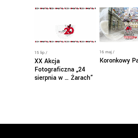
16
maj
15
lip
Koronkowy Pa
XX Akcja
Fotograficzna „24
sierpnia w … Żarach”