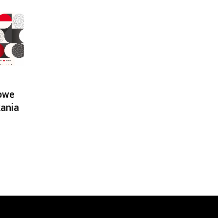
owe
ania