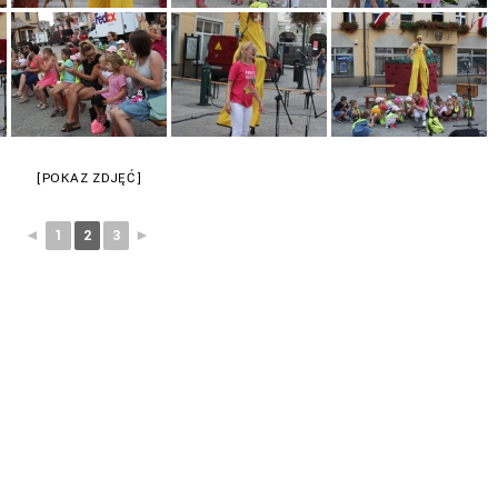
[POKAZ ZDJĘĆ]
◄
1
2
3
►