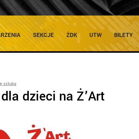
ULTURY
RZENIA
SEKCJE
ŻDK
UTW
BILETY
e sztuką
dla dzieci na Ż’Art