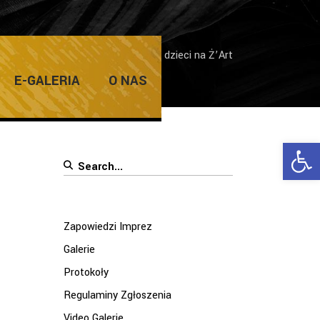
Home
/
Galerie
/
Spektakle dla dzieci na Ż’Art
E-GALERIA
O NAS
Ope
Search
for:
Zapowiedzi Imprez
Galerie
Protokoły
Regulaminy Zgłoszenia
Video Galerie