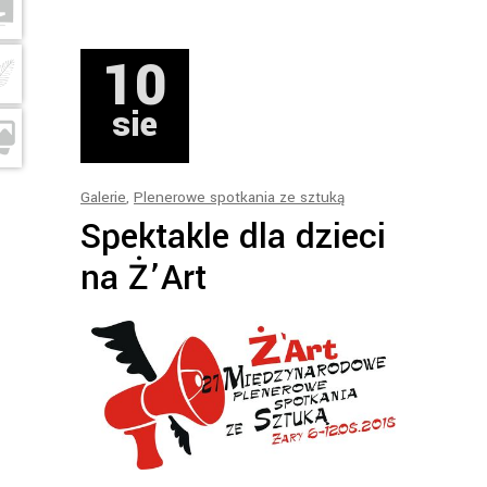
10
sie
Galerie
,
Plenerowe spotkania ze sztuką
Spektakle dla dzieci
na Ż’Art