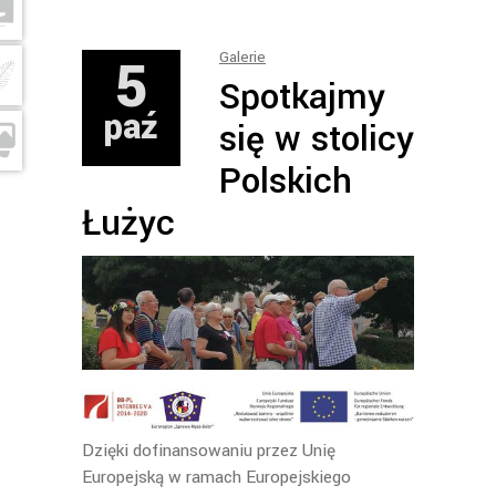
5
Galerie
Spotkajmy
paź
się w stolicy
Polskich
Łużyc
Dzięki dofinansowaniu przez Unię
Europejską w ramach Europejskiego