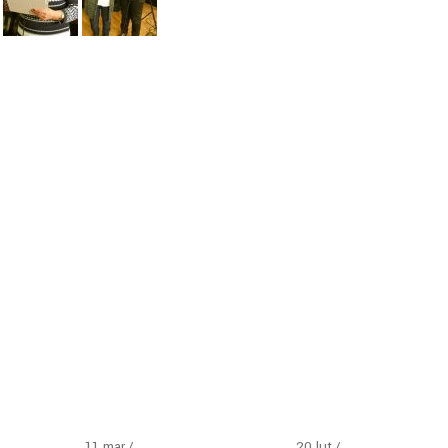
11
mar
20
lut