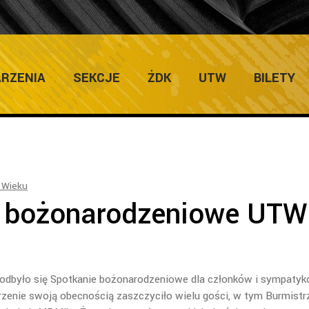
ULTURY
Hom
RZENIA
SEKCJE
ŻDK
UTW
BILETY
 Wieku
e bożonarodzeniowe UTW
 odbyło się Spotkanie bożonarodzeniowe dla członków i sympaty
enie swoją obecnością zaszczyciło wielu gości, w tym Burmistr