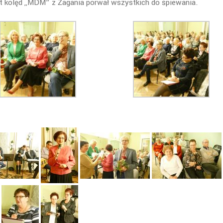
t kolęd ,,MDM” z Żagania porwał wszystkich do śpiewania.