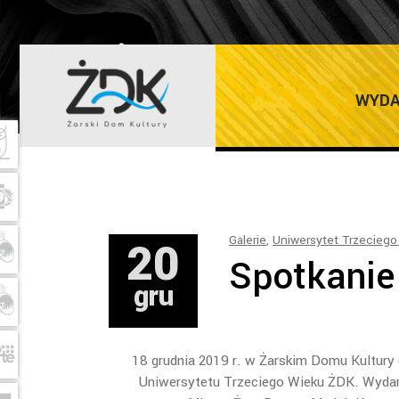
ŻARSKI DOM K
WYDA
20
Galerie
,
Uniwersytet Trzeciego
Spotkani
gru
18 grudnia 2019 r. w Żarskim Domu Kultury
Uniwersytetu Trzeciego Wieku ŻDK. Wydarz