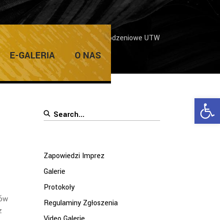
e
/
Galerie
/
Spotkanie bożonarodzeniowe UTW
E-GALERIA
O NAS
Ope
Search
for:
Zapowiedzi Imprez
Galerie
Protokoły
ków
Regulaminy Zgłoszenia
z
Video Galerie