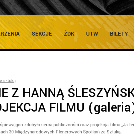
ULTURY
Home
/
Galerie
/
SPOTKANIE Z HANNĄ 
RZENIA
SEKCJE
ŻDK
UTW
BILETY
e sztuką
IE Z HANNĄ ŚLESZYŃS
JEKCJA FILMU (galeria
śpiewająco zdobyła serca publiczności oraz projekcja filmu „Ja te
amach 30 Międzynarodowych Plenerowych Spotkań ze Sztuką.