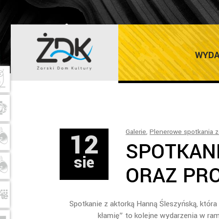
ŻARSKI DOM K
WYDA
12
Galerie
,
Plenerowe spotkania z
SPOTKAN
sie
ORAZ PRO
Spotkanie z aktorką Hanną Śleszyńską, która 
kłamię” to kolejne wydarzenia w r