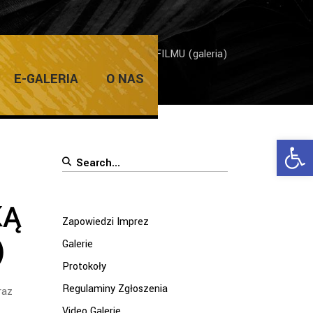
ŚLESZYŃSKĄ ORAZ PROJEKCJA FILMU (galeria)
E-GALERIA
O NAS
Ope
Search
for:
KĄ
Zapowiedzi Imprez
)
Galerie
Protokoły
Regulaminy Zgłoszenia
raz
Video Galerie