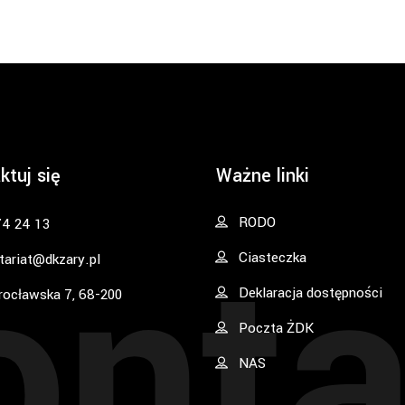
ktuj się
Ważne linki
onta
RODO
74 24 13
Ciasteczka
tariat@dkzary.pl
Deklaracja dostępności
rocławska 7, 68-200
Poczta ŻDK
NAS