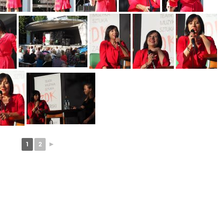
1
2
►