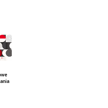
owe
ania