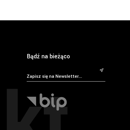
Bądź na bieżąco
kt
&