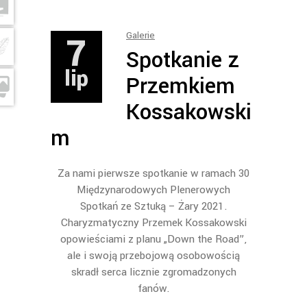
7
Galerie
Spotkanie z
lip
Przemkiem
Kossakowski
m
Za nami pierwsze spotkanie w ramach 30
Międzynarodowych Plenerowych
Spotkań ze Sztuką – Żary 2021.
Charyzmatyczny Przemek Kossakowski
opowieściami z planu „Down the Road”,
ale i swoją przebojową osobowością
skradł serca licznie zgromadzonych
fanów.