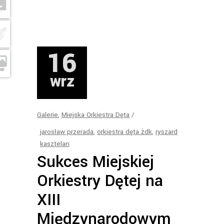
16
wrz
Galerie
,
Miejska Orkiestra Dęta
jarosław przerada
,
orkiestra dęta żdk
,
ryszard
kasztelan
Sukces Miejskiej
Orkiestry Dętej na
XIII
Międzynarodowym