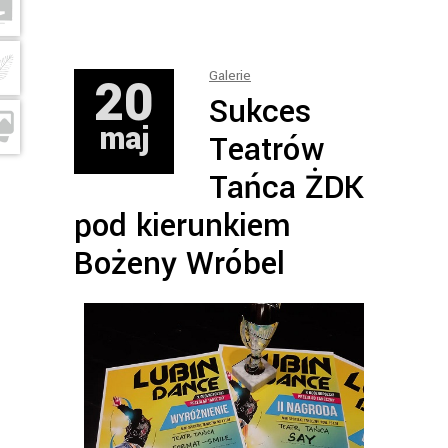
20
Galerie
Sukces
maj
Teatrów
Tańca ŻDK
pod kierunkiem
Bożeny Wróbel