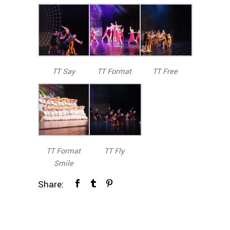
TT Say
TT Format
TT Free
TT Format
TT Fly
Smile
Share: