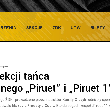
ULTURY
Home
/
Galerie
/
Sukces
RZENIA
SEKCJE
ŻDK
UTW
BILETY
Imprez
ekcji tańca
ego „Piruet” i „Piruet 1
go ŻDK , prowadzone przez instruktor
Kamilę Olczyk
odniosły spor
estiwalu
Mazovia Freestyle Cup
w Białobrzegach zespół „Piruet 1” z