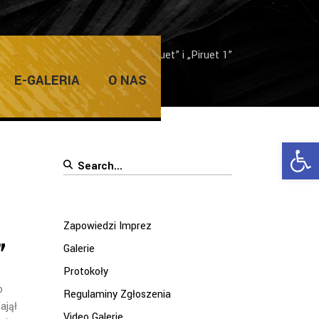
y sekcji tańca współczesnego „Piruet” i „Piruet 1”
E-GALERIA
O NAS
Ope
Search
for:
Zapowiedzi Imprez
”
Galerie
Protokoły
o
Regulaminy Zgłoszenia
ajął
Video Galerie