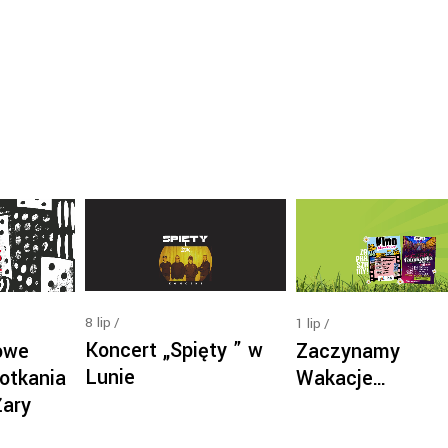
8
lip
1
lip
Koncert „Spięty ” w
owe
Zaczynamy
Lunie
otkania
Wakacje…
Żary