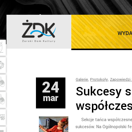
ŻARSKI DOM K
WYDA
24
Galerie
,
Protokoły
,
Zapowiedzi 
Sukcesy s
mar
współczesn
Sekcje tańca współczesne
sukcesów. Na Ogólnopolski f