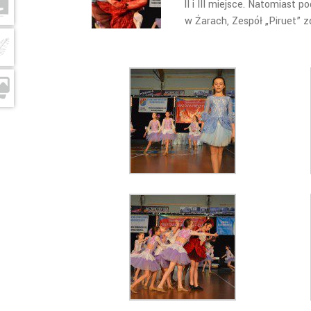
II i III miejsce. Natomiast 
w Żarach, Zespół „Piruet” zd