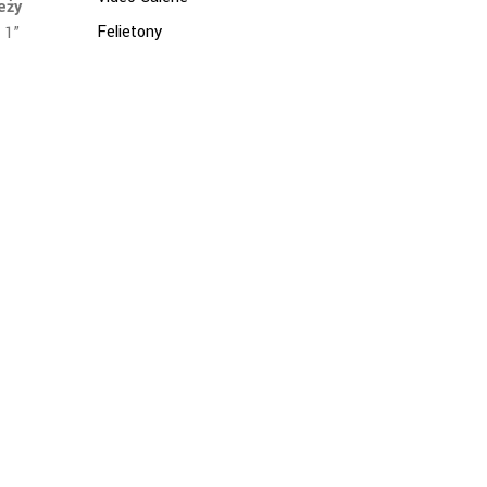
eży
Felietony
 1”