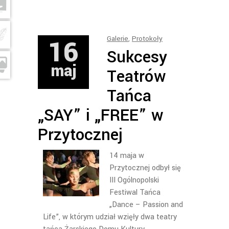
16
Galerie
,
Protokoły
Sukcesy
maj
Teatrów
Tańca
„SAY” i „FREE” w
Przytocznej
14 maja w
Przytocznej odbył się
III Ogólnopolski
Festiwal Tańca
„Dance – Passion and
Life”, w którym udział wzięły dwa teatry