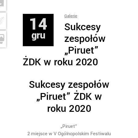
14
Galerie
Sukcesy
gru
zespołów
„Piruet”
ŻDK w roku 2020
Sukcesy zespołów
„Piruet” ŻDK w
roku 2020
„Piruet”
2 miejsce w V Ogólnopolskim Festiwalu