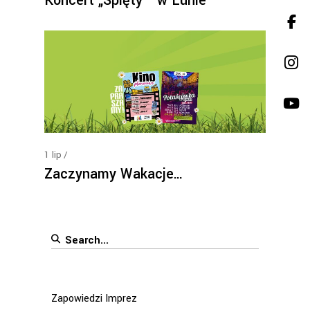
Koncert „Spięty ” w Lunie
1
lip
Zaczynamy Wakacje…
Search
for:
Zapowiedzi Imprez