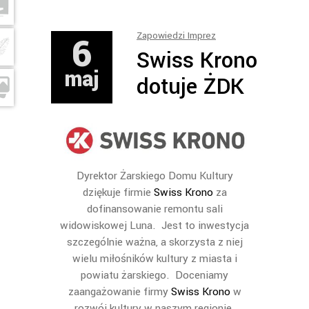
6
Zapowiedzi Imprez
Swiss Krono
maj
dotuje ŻDK
Dyrektor Żarskiego Domu Kultury
dziękuje firmie
Swiss Krono
za
dofinansowanie remontu sali
widowiskowej Luna. Jest to inwestycja
szczególnie ważna, a skorzysta z niej
wielu miłośników kultury z miasta i
powiatu żarskiego. Doceniamy
zaangażowanie firmy
Swiss Krono
w
rozwój kultury w naszym regionie.