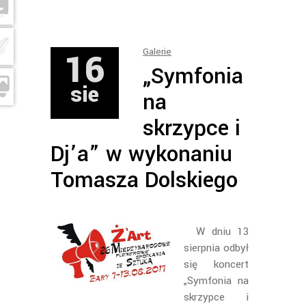
16
Galerie
„Symfonia
sie
na
skrzypce i
Dj’a” w wykonaniu
Tomasza Dolskiego
W dniu 13
sierpnia odbył
się koncert
„Symfonia na
skrzypce i