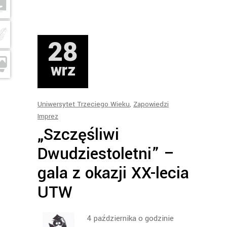
28
wrz
Uniwersytet Trzeciego Wieku
,
Zapowiedzi
Imprez
„Szczęśliwi
Dwudziestoletni” –
gala z okazji XX-lecia
UTW
4 października o godzinie