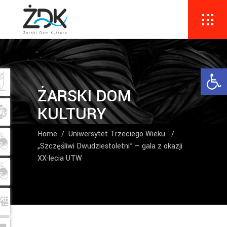
Ope
ŻARSKI DOM
KULTURY
Home
/
Uniwersytet Trzeciego Wieku
/
„Szczęśliwi Dwudziestoletni” – gala z okazji
XX-lecia UTW