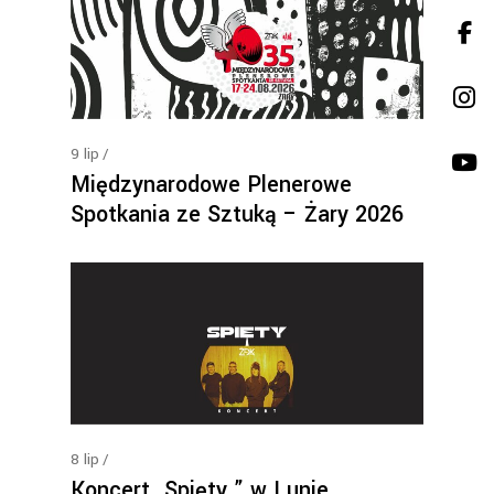
9
lip
Międzynarodowe Plenerowe
Spotkania ze Sztuką – Żary 2026
8
lip
Koncert „Spięty ” w Lunie