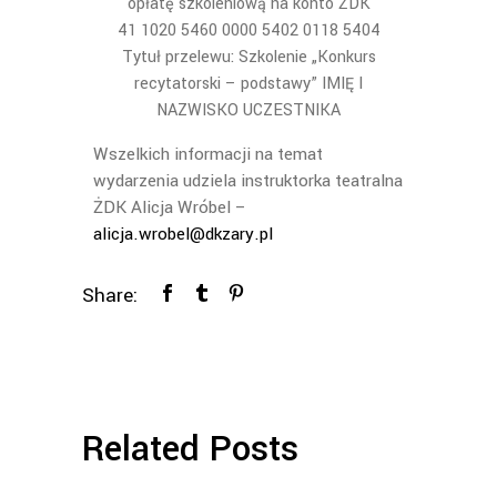
opłatę szkoleniową na konto ŻDK
41 1020 5460 0000 5402 0118 5404
Tytuł przelewu: Szkolenie „Konkurs
recytatorski – podstawy” IMIĘ I
NAZWISKO UCZESTNIKA
Wszelkich informacji na temat
wydarzenia udziela instruktorka teatralna
ŻDK Alicja Wróbel –
alicja.wrobel@dkzary.pl
Share:
Related Posts