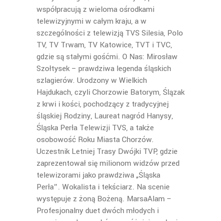
współpracują z wieloma ośrodkami
telewizyjnymi w całym kraju, a w
szczególności z telewizją TVS Silesia, Polo
TV, TV Trwam, TV Katowice, TVT i TVC,
gdzie są stałymi gośćmi. O Nas: Mirosław
Szołtysek – prawdziwa legenda śląskich
szlagierów. Urodzony w Wielkich
Hajdukach, czyli Chorzowie Batorym, Ślązak
z krwi i kości, pochodzący z tradycyjnej
śląskiej Rodziny, Laureat nagród Hanysy,
Śląska Perła Telewizji TVS, a także
osobowość Roku Miasta Chorzów.
Uczestnik Letniej Trasy Dwójki TVP, gdzie
zaprezentował się milionom widzów przed
telewizorami jako prawdziwa „Śląska
Perła”. Wokalista i tekściarz. Na scenie
występuje z żoną Bożeną. MarsaAlam –
Profesjonalny duet dwóch młodych i